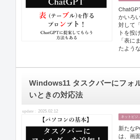
Chat
かいろい
対して
トを投
「表に
たような
Windows11 タスクバーに
いときの対応法
2025.02.12
ネット
新たなP
は、画