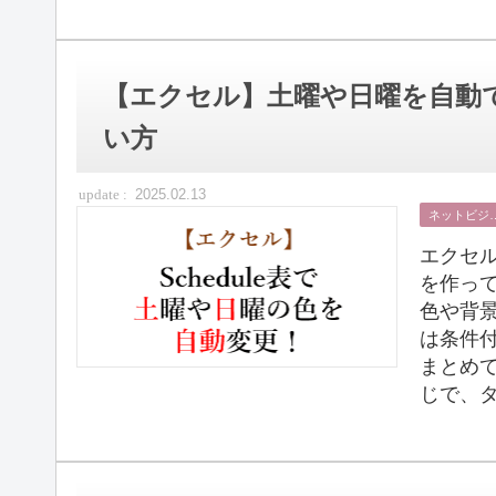
【エクセル】土曜や日曜を自動
い方
2025.02.13
ネット
エクセ
を作っ
色や背
は条件
まとめ
じで、タ