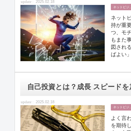
2025.02.18
ネット
ネット
持が重
つ、モ
もまた
図され
ばよい」
自己投資とは？成長 スピード
2025.02.18
ネット
よく言
を期待