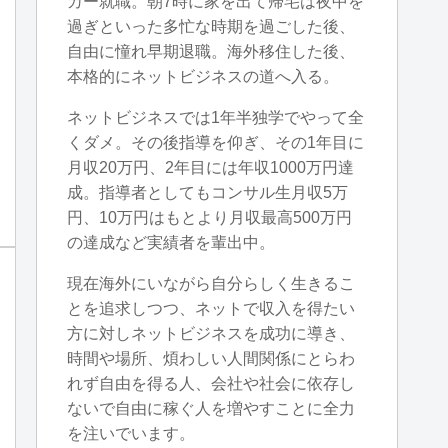
カー就職。朝7時に家を出て帰宅は夜中を
過ぎといった多忙な時期を過ごした後、
自由に憧れ早期退職。海外移住した後、
本格的にネットビジネスの道へ入る。
ネットビジネスでは1年半独学でやって全
くダメ。その後指導を仰ぎ、その1年目に
月収20万円、2年目には年収1000万円達
成。指導者としてもコンサル生月収5万
円、10万円はもとより月収最高500万円
の達成など実績者を輩出中。
現在海外にいながら自分らしく生きるこ
とを追求しつつ、ネットで収入を得たい
方に対しネットビジネスを成功に導き、
時間や場所、煩わしい人間関係にとらわ
れず自由を得る人、会社や社会に依存し
ないで自由に稼ぐ人を増やすことに全力
を注いでいます。