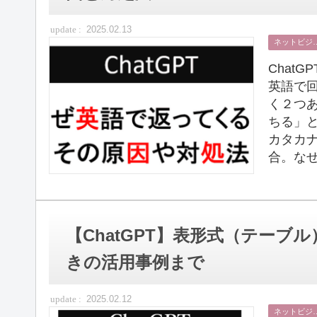
2025.02.13
ネット
Chat
英語で
く２つ
ちる」と
カタカ
合。なぜ
【ChatGPT】表形式（テー
きの活用事例まで
2025.02.12
ネット