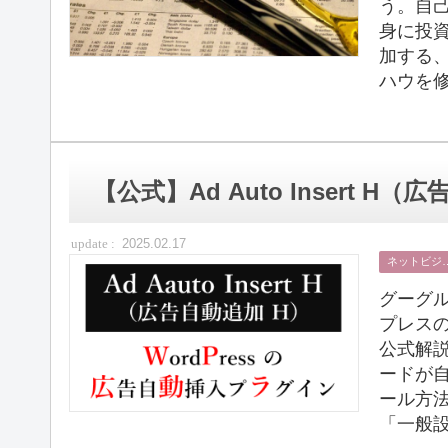
う。自
身に投
加する
ハウを修
【公式】Ad Auto Insert 
2025.02.17
ネット
グーグ
プレスのプ
公式解
ードが
ール方
「一般設