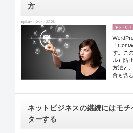
方
2025.02.20
ネット
Word
「Con
す。こ
ル）防
方法と
合も含む
ネットビジネスの継続にはモチ
ターする