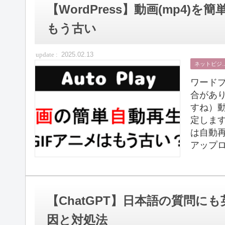
【WordPress】動画(mp4
もう古い
2025.02.13
ネット
ワード
合があ
すね）動
定します
は自動
アップロ
【ChatGPT】日本語の質問
因と対処法