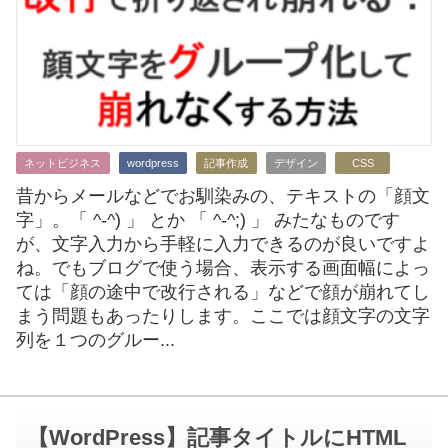
ネットビジネス
wordpress
記事作成
デザイン
CSS
昔からメールなどでお馴染みの、テキストの「顔文
字」。「 ^-^) 」 とか 「 ^-^;) 」 みたなものです
が、文字入力から手軽に入力できるのが良いですよ
ね。でもブログで使う場合、表示する画面幅によっ
ては「顔の途中で改行される」などで顔が崩れてし
まう問題もあったりします。ここでは顔文字の文字
列を１つのグルー...
【WordPress】
記事タイトル
に
HTML