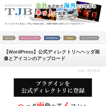
ホーム
ネットビジネス
wordpress
plugin
カスタマイズ
プラグイン開発
【WordPress】公式ディレクトリへヘッダ画
像とアイコンのアップロード
2022.06.10