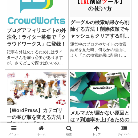
グーグルの検索結果から削
除する方法！削除依頼でキ
ブログアフィリエイトの外
ャッシュもクリアする削除
注化！ライター募集で「ク
ツールの使い方
ラウドワークス」に登録！
運営中のブログやサイトの検索
結果を見た時、何らかの理由に
記事を外注化するためにはライ
より「この検索結果は削除した
ターさんを雇う必要があります
い」「検索結果にあるこのキャ
が、さてどこで探せばいいのか
ッシュの情報は削除したい」と
考えると雲をつかむような話に
いう場合があります。こうした
感じるかもしれません。ところ
削除に対してはグーグルの「サ
がどっこい、今では会社に雇わ
ーチ...
れず（自宅などで）仕事をした
い、...
【WordPress】カテゴリ
メルマガが届かない原因と
ーの並び順を変える方法！
は？到達率を上げるための
プラグイン「Category
注意点４点！
Order and Taxonomy
ブログに訪れる読者にとって、
あなたはメールマガジンを配信
メニュー
ホーム
検索
トップ
サイドバー
Terms Order」が簡単でお
関連記事を探したりする上で重