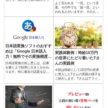
よく言われる「一流」という言
料登録するだけで報酬が得られ
葉。その中でも「超一流」とい
る手法）ができるサイトは今で
われる人がいますが、その人達
は沢山ありますが、私がはじめ
はどうしてそう呼ばれ、そうし
て使用したのがここで紹介して
た域に達しているのでしょう？
いる...
スポーツの世界で言えば、多く
の「超一流」と呼ばれる選手が
いま...
日本語変換ソフトのおすす
めは「Google 日本語入
実践体験例：時給10万円
力！無料でその変換精度が
の世界にたどり着いたTさ
凄すぎる
日本語変換の良し悪しは、記事
んの実践例
を書く上で効率に大きくかかわ
今回は時給にして10万円の世界
ります。特に最近の話題を記事
に突入したTさんの実践の様子を
にする時には、芸能人やスポー
ご紹介します。Tさんはアフィリ
ツ選手、政治家の名前や話題の
エイトって何？といった正に初
地名などを入力する場合も多
心者からのスタート。でもその
く、期待する変換候補が出なく
実践では、着実さが武器、と言
てイラ...
わんばかりに非常にまじめに...