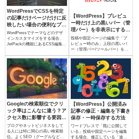
WordPressでCSSを特定
【WordPress】プレビュ
の記事だけページだけに反
ー時だけ上の黒いバー（管
映したい場合の便利なプラ
理バー）を非表示にする方
グイン
WordPressでテーマなどのデザ
法
投稿や固定ページの編集で「プ
インカスタマイズをする場合、
レビュー時のみ」上段の黒いバ
JetPackの機能にあるCSS編集
ー（管理バー/ツールバー）を非
や、「Simple Custom CSS」と
表示にする方法。ユーザー設定
いったプラグインを使用します
で管理バーを非表示にすると全
が、「この記事、このページ
ての場面で管理バーが非表示に
だ...
なって使いづらい。プレビュー
だけを判別するクラスを追加し
てCSSを設定すれば、投稿や固
定ページのプレビュー時のみ管
理バーが消え、その他の画面で
は表示されるのでワードプレス
Googleの検索順位でクリ
【WordPress】公開済み
の使い勝手を落とさずプレビュ
ック率はこんなに違う？ア
ー画面を実際の画面と同じよう
記事の修正・編集を下書き
に見ることができる。
クセス数に影響する要因と
保存・一時保存する方法
2位ではダメな理由
ブログやネットビジネスをして
ワードプレスで「既に公開して
る人には特に関心の高い検索順
いる」投稿や固定ページを編集
位。よくSEO（グーグルなどの
する場合、修正している「途中