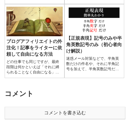
検索エンジンに対して如何によ
で一時的に保存したい」「修正
く見せるかのテクニック）が大
したところまで一旦保存できれ
事と言われますが、全てはこの
ば」という場合があります。割
検索順位で1位、またはそれに
と大掛かりな修正（時間がかか
準...
る修...
【正規表現】記号のみや半
ブログアフィリエイトの外
角英数記号のみ（初心者向
注化！記事をライターに依
け解説）
頼して自由になる方法
迷惑メール対策などで、半角英
どの仕事でも同じですが、最終
数だけの件名や、それに半角記
段階は何かといえば「それに縛
号を加えて、半角英数記号だけ
られることなく自由になる」こ
の件名の場合を除きたい、とい
と。実際の仕事でもツールや作
う場合に活躍するのが正規表
ってパソコンなどに業務をさせ
現。どのように記述すればよい
たり、マニュアルを作って部下
かそもそも正規表現ってどんな
コメント
や他の人に仕事を任せたりする
ものか...
こと...
コメントを書き込む