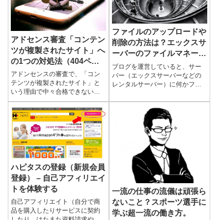
ファイルのアップロードや
アドセンス審査「コンテン
削除の方法は？エックスサ
ツが複製されたサイト」へ
ーバーのファイルマネージ
の1つの対処法（404ペー
ャーの使い方解説
ブログを運営していると、サー
ジの対策）
アドンセンスの審査で、「コン
バー（エックスサーバーなどの
テンツが複製されたサイト」と
レンタルサーバー）に何かファ
いう理由で中々合格できない、
イルをアップロードしたい！と
どうしたらよいか分からない、
いう場合が出てきます。例えば
という場合があります。アドセ
グーグルの無料サービス「グー
ンス審査を通過する大前提とし
グルのサーチコンソール」にサ
ては、審査に出したブログの記
イト...
事１...
ハピタスの登録（新規会員
登録） – 自己アフィリエイ
トを体験する
一流の仕事の流儀は頑張ら
自己アフィリエイト（自分で商
ないこと？スポーツ選手に
品を購入したりサービスに契約
学ぶ超一流の働き方。
したり、はたまた資料請求や無