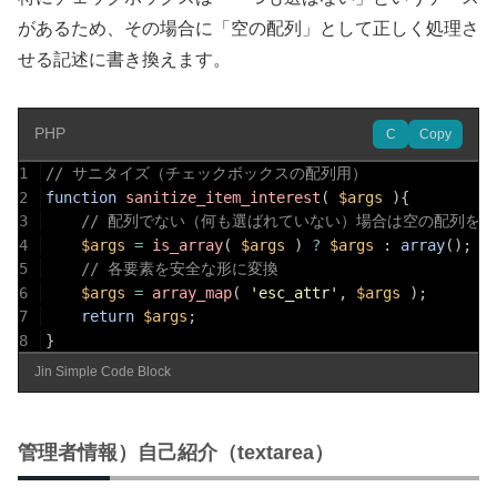
があるため、その場合に「空の配列」として正しく処理さ
せる記述に書き換えます。
PHP
C
Copy
1
// サニタイズ（チェックボックスの配列用）
2
function
sanitize_item_interest
(
$args
)
{
3
// 配列でない（何も選ばれていない）場合は空の配列を返
4
$args
=
is_array
(
$args
)
?
$args
:
array
(
)
;
5
// 各要素を安全な形に変換
6
$args
=
array_map
(
'esc_attr'
,
$args
)
;
7
return
$args
;
8
}
Jin Simple Code Block
管理者情報）自己紹介（textarea）