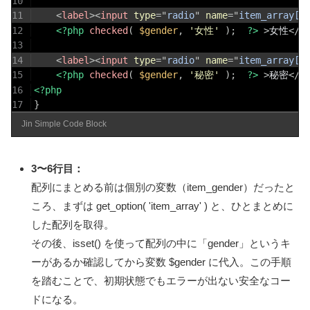
10
11
<
label
>
<
input
type
=
"
radio
"
name
=
"
item_array[g
12
<?php
checked
(
$gender
,
'女性'
)
;
?>
>
女性
</
l
13
14
<
label
>
<
input
type
=
"
radio
"
name
=
"
item_array[g
15
<?php
checked
(
$gender
,
'秘密'
)
;
?>
>
秘密
</
l
16
<?php
17
}
Jin Simple Code Block
3〜6行目：
配列にまとめる前は個別の変数（item_gender）だったと
ころ、まずは get_option( 'item_array' ) と、ひとまとめに
した配列を取得。
その後、isset() を使って配列の中に「gender」というキ
ーがあるか確認してから変数 $gender に代入。この手順
を踏むことで、初期状態でもエラーが出ない安全なコー
ドになる。