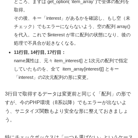
ところ、まずは
get_option( 'item_array' )
で全体の配列を
取得。
その後、キー「interest」があるかを確認し、もし空（未
チェック）でもエラーにならないよう、空の配列 array()
を代入。これで $interest が常に配列の状態になり、後の
処理で不具合が起きなくなる。
11行目, 14行目, 17行目：
name属性は、元々 item_interest[] と1次元の配列で指定
していたものを、全て item_array[interest][] とキー
「interest」の2次元配列の形に変更。
3行目で取得するデータは変更前と同じく「配列」の形で
すが、今のPHP環境（8系以降）でもエラーが出ないよ
う、サニタイズ関数もより安全な形に整えておきましょ
う。
特にチェックボックスは「一つも選ばない」というケース