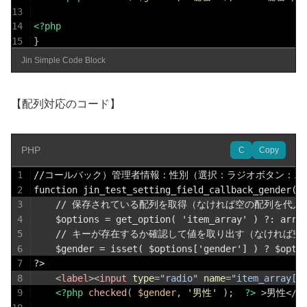
13
14
<?php
15
}
Jin Simple Code Block
【配列対応のコード】
PHP
C
Copy
1
//コールバック）管理者情報：性別（選択：ラジオボタン：inpu
2
function jin_test_setting_field_callback_gender()
3
    // 保存されている配列を取得（なければ空の配列を代入
4
    $options = get_option( 'item_array' ) ?: arra
5
    // キーが存在するか確認して値を取り出す（なければ空
6
    $gender = isset( $options['gender'] ) ? $opti
7
?>
8
<
label
>
<
input
type
=
"
radio
"
name
=
"
item_array[g
9
<?php
checked
(
$gender
,
'男性'
)
;
?>
>
男性
</
l