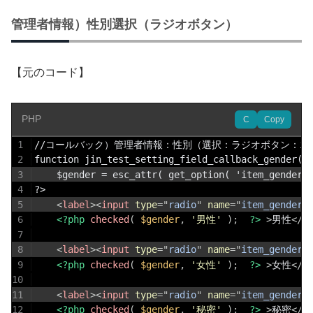
管理者情報）性別選択（ラジオボタン）
【元のコード】
PHP
C
Copy
1
//コールバック）管理者情報：性別（選択：ラジオボタン：inpu
2
function jin_test_setting_field_callback_gender()
3
	$gender = esc_attr( get_option( 'item_gender'
4
?>
5
<
label
>
<
input
type
=
"
radio
"
name
=
"
item_gender
"
6
<?php
checked
(
$gender
,
'男性'
)
;
?>
>
男性
</
l
7
8
<
label
>
<
input
type
=
"
radio
"
name
=
"
item_gender
"
9
<?php
checked
(
$gender
,
'女性'
)
;
?>
>
女性
</
l
10
11
<
label
>
<
input
type
=
"
radio
"
name
=
"
item_gender
"
12
<?php
checked
(
$gender
,
'秘密'
)
;
?>
>
秘密
</
l