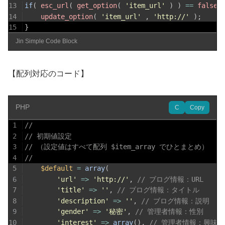
13
if
(
esc_url
(
get_option
(
'item_url'
)
)
==
false
14
update_option
(
'item_url'
,
'http://'
)
;
15
}
Jin Simple Code Block
【配列対応のコード】
PHP
C
Copy
1
//
2
// 初期値設定
3
// （設定値はすべて配列 $item_array でひとまとめ）
4
//
5
$default
=
array
(
6
'url'
=>
'http://'
,
// ブログ情報：URL
7
'title'
=>
''
,
// ブログ情報：タイトル
8
'description'
=>
''
,
// ブログ情報：説明
9
'gender'
=>
'秘密'
,
// 管理者情報：性別
10
'interest'
=>
array
(
)
,
// 管理者情報：興味