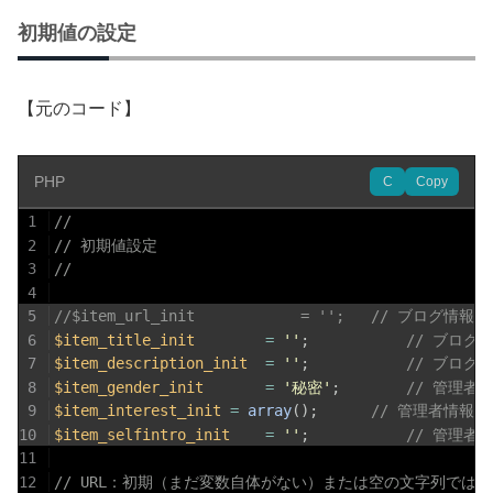
初期値の設定
【元のコード】
PHP
C
Copy
1
//
2
// 初期値設定
3
//
4
5
//$item_url_init			= '';	// ブログ
6
$item_title_init
=
''
;
// ブログ
7
$item_description_init
=
''
;
// ブログ
8
$item_gender_init
=
'秘密'
;
// 管理者
9
$item_interest_init
=
array
(
)
;
// 管理者情報
10
$item_selfintro_init
=
''
;
// 管理者
11
12
// URL：初期（まだ変数自体がない）または空の文字列では「h