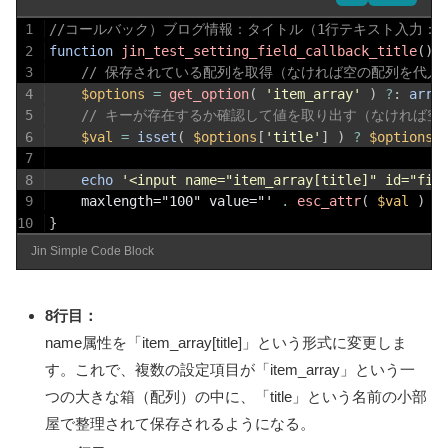
1
//コールバック）ブログ情報：タイトル（1行テキスト入力：inp
2
function
jin_test_setting_field_callback_title
(
)
{
3
// 保存されている配列を取得（なければ空の配列を代入
4
$options
=
get_option
(
'item_array'
)
?
:
arra
5
// キーが存在するか確認して値を取り出す（なければ空
6
$val
=
isset
(
$options
[
'title'
]
)
?
$options
[
7
8
echo
'<input name="item_array[title]" id="fie
9
	maxlength="100" value="' 
.
esc_attr
(
$val
)
.
10
}
Jin Simple Code Block
8行目：
name属性を「item_array[title]」という形式に変更しま
す。これで、複数の設定項目が「item_array」という一
つの大きな箱（配列）の中に、「title」という名前の小部
屋で整理されて保存されるようになる。