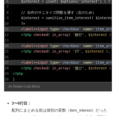
6
    $interest = isset( $options['interest'] ) ? $
7
8
    // 自作のサニタイズ関数を通す（念のため）
9
    $interest = sanitize_item_interest( $interest
10
    ?>
11
<
label
>
<
input
type
=
'
checkbox
'
name
=
'
item_arra
12
<?php
checked
(
in_array
(
'旅行'
,
$interest
)
,
13
14
<
label
>
<
input
type
=
'
checkbox
'
name
=
'
item_arra
15
<?php
checked
(
in_array
(
'IT'
,
$interest
)
,
t
16
17
<
label
>
<
input
type
=
'
checkbox
'
name
=
'
item_arra
18
<?php
checked
(
in_array
(
'遊び'
,
$interest
)
,
19
<?php
20
}
Jin Simple Code Block
3〜6行目：
配列にまとめる前は個別の変数（item_interest）だった