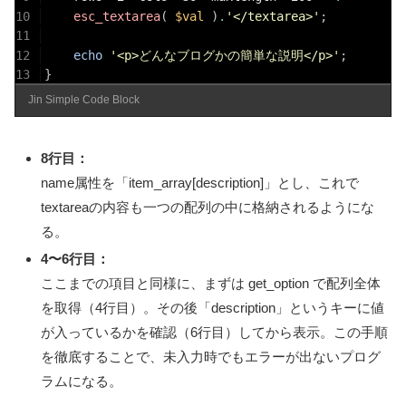
10
esc_textarea
(
$val
)
.
'</textarea>'
;
11
12
echo
'<p>どんなブログかの簡単な説明</p>'
;
13
}
Jin Simple Code Block
8行目：
name属性を「item_array[description]」とし、これで
textareaの内容も一つの配列の中に格納されるようにな
る。
4〜6行目：
ここまでの項目と同様に、まずは get_option で配列全体
を取得（4行目）。その後「description」というキーに値
が入っているかを確認（6行目）してから表示。この手順
を徹底することで、未入力時でもエラーが出ないプログ
ラムになる。