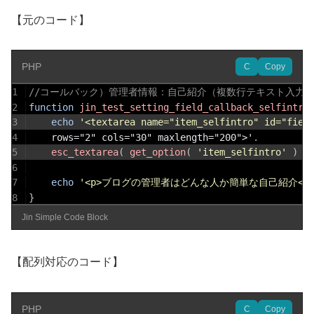
【元のコード】
PHP
C
Copy
1
//コールバック）管理者情報：自己紹介（複数行テキスト入力：te
2
function
jin_test_setting_field_callback_selfintro
3
echo
'<textarea name="item_selfintro" id="fiel
4
	rows="2" cols="30" maxlength="200">'
.
5
esc_textarea
(
get_option
(
'item_selfintro'
)
)
6
7
echo
'<p>ブログの管理者はどんな人か簡単な自己紹介</p
8
}
Jin Simple Code Block
【配列対応のコード】
PHP
C
Copy