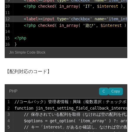
10
<?php
checked
(
in_array
(
'IT'
,
$interest
)
,
t
11
12
<
label
>
<
input
type
=
'
checkbox
'
name
=
'
item_inte
13
<?php
checked
(
in_array
(
'遊び'
,
$interest
)
,
14
15
<?php
16
}
Jin Simple Code Block
【配列対応のコード】
PHP
C
Copy
1
//コールバック）管理者情報：興味（複数選択：チェックボックス：
2
function jin_test_setting_field_callback_interest
3
    // 保存されている配列を取得（なければ空の配列を代入
4
    $options = get_option( 'item_array' ) ?: arra
5
    // キー「interest」があるか確認し、なければ空の配