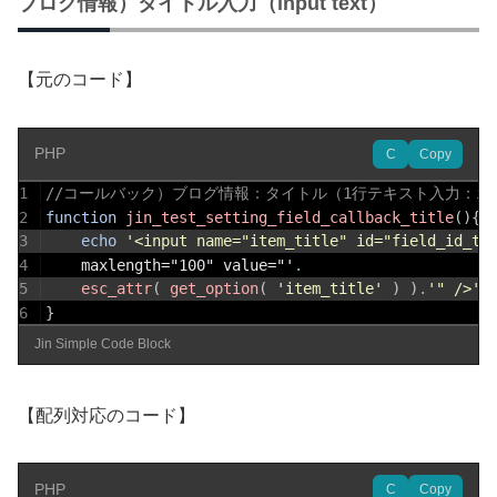
ブログ情報）タイトル入力（input text）
【元のコード】
PHP
C
Copy
1
//コールバック）ブログ情報：タイトル（1行テキスト入力：inpu
2
function
jin_test_setting_field_callback_title
(
)
{
3
echo
'<input name="item_title" id="field_id_ti
4
	maxlength="100" value="'
.
5
esc_attr
(
get_option
(
'item_title'
)
)
.
'" />'
;
6
}
Jin Simple Code Block
【配列対応のコード】
PHP
C
Copy