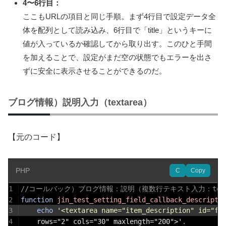
4〜6行目：
ここもURLの項目と同じ手順。まず4行目で設定データ全
体を配列として読み込み、6行目で「title」というキーに
値が入っているか確認してから取り出す。このひと手間
を加えることで、設定がまだ空の状態でもエラーを出さ
ずに安全に表示させることができるのだ。
ブログ情報）説明入力（textarea）
【元のコード】
PHP
C
Copy
1
//コールバック）ブログ情報：説明（複数行テキスト入力：text
2
function
jin_test_setting_field_callback_descripti
3
echo
'<textarea name="item_description" id="fi
4
	rows="2" cols="30" maxlength="200">'
.