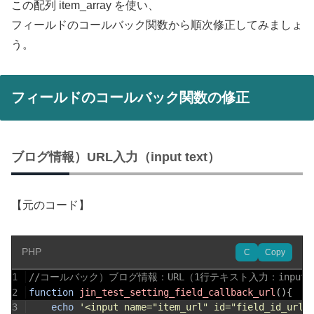
この配列 item_array を使い、
フィールドのコールバック関数から順次修正してみましょ
う。
フィールドのコールバック関数の修正
ブログ情報）URL入力（input text）
【元のコード】
PHP
C
Copy
1
//コールバック）ブログ情報：URL（1行テキスト入力：input（
2
function
jin_test_setting_field_callback_url
(
)
{
3
echo
'<input name="item_url" id="field_id_url"