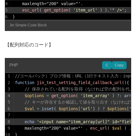
4
	maxlength="200" value="'
.
5
esc_url
(
get_option
(
'item_url'
)
)
.
'" />'
;
6
}
Jin Simple Code Block
【配列対応のコード】
PHP
C
Copy
1
//コールバック）ブログ情報：URL（1行テキスト入力：input
2
function
jin_test_setting_field_callback_url
(
)
{
3
// 保存されている配列を取得（なければ空の配列を代入
4
$options
=
get_option
(
'item_array'
)
?
:
arra
5
// キーが存在するか確認して値を取り出す（なければ空
6
$val
=
isset
(
$options
[
'url'
]
)
?
$options
[
'u
7
8
echo
'<input name="item_array[url]" id="field
9
	maxlength="200" value="' 
.
esc_url
(
$val
)
.
10
}