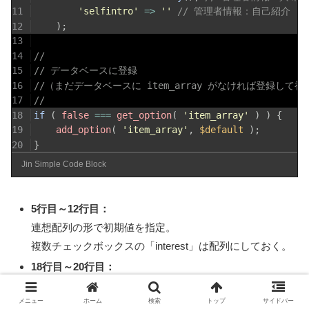
11
'selfintro'
=>
''
// 管理者情報：自己紹介
12
)
;
13
14
//
15
// データベースに登録
16
//（まだデータベースに item_array がなければ登録して
17
//
18
if
(
false
===
get_option
(
'item_array'
)
)
{
19
add_option
(
'item_array'
,
$default
)
;
20
}
Jin Simple Code Block
5行目～12行目：
連想配列の形で初期値を指定。
複数チェックボックスの「interest」は配列にしておく。
18行目～20行目：
元のコードでは url の設定値に限って、何も入力されて
メニュー
ホーム
検索
トップ
サイドバー
ない場合には「http://」をガイド代わりに表示したい、と