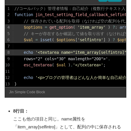
1
//コールバック）管理者情報：自己紹介（複数行テキスト入力：te
2
function
jin_test_setting_field_callback_selfintr
3
// 保存されている配列を取得（なければ空の配列を代入
4
$options
=
get_option
(
'item_array'
)
?
:
arra
5
// キーが存在するか確認して値を取り出す（なければ空
6
$val
=
isset
(
$options
[
'selfintro'
]
)
?
$opti
7
8
echo
'<textarea name="item_array[selfintro]" 
9
	rows="2" cols="30" maxlength="200">'
.
10
esc_textarea
(
$val
)
.
'</textarea>'
;
11
12
echo
'<p>ブログの管理者はどんな人か簡単な自己紹介</
13
}
Jin Simple Code Block
8行目：
ここも他の項目と同じ。name属性を
「item_array[selfintro]」として、配列の中に保存される