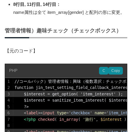
8行目, 11行目, 14行目：
name属性は全て item_array[gender] と配列の形に変更。
管理者情報）趣味チェック（チェックボックス）
【元のコード】
PHP
C
Copy
1
//コールバック）管理者情報：興味（複数選択：チェックボックス：
2
3
	$interest = get_option( 'item_interest' );
4
5
    ?>
6
<
label
>
<
input
type
=
'
checkbox
'
name
=
'
item_inte
7
<?php
checked
(
in_array
(
'旅行'
,
$interest
)
,
8
9
<
label
>
<
input
type
=
'
checkbox
'
name
=
'
item_inte