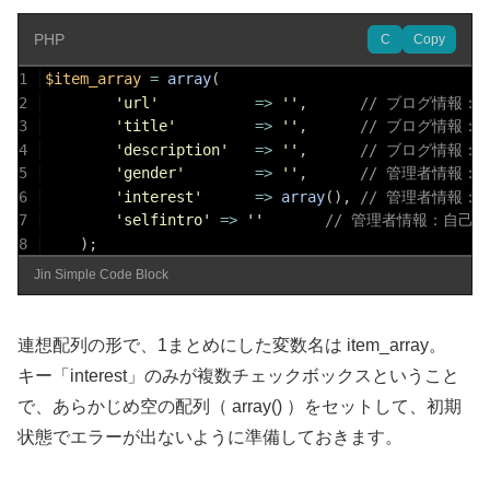
PHP
C
Copy
1
$item_array
=
array
(
2
'url'
=>
''
,
// ブログ情報：UR
3
'title'
=>
''
,
// ブログ情報：タ
4
'description'
=>
''
,
// ブログ情報：説
5
'gender'
=>
''
,
// 管理者情報：
6
'interest'
=>
array
(
)
,
// 管理者情報
7
'selfintro'
=>
''
// 管理者情報：自己紹介
8
)
;
Jin Simple Code Block
連想配列の形で、1まとめにした変数名は item_array。
キー「interest」のみが複数チェックボックスということ
で、あらかじめ空の配列（ array() ）をセットして、初期
状態でエラーが出ないように準備しておきます。