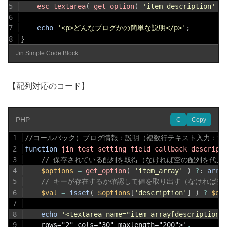
5
esc_textarea
(
get_option
(
'item_description'
)
6
7
echo
'<p>どんなブログかの簡単な説明</p>'
;
8
}
Jin Simple Code Block
【配列対応のコード】
PHP
C
Copy
1
//コールバック）ブログ情報：説明（複数行テキスト入力：text
2
function
jin_test_setting_field_callback_descript
3
// 保存されている配列を取得（なければ空の配列を代入
4
$options
=
get_option
(
'item_array'
)
?
:
arra
5
// キーが存在するか確認して値を取り出す（なければ空
6
$val
=
isset
(
$options
[
'description'
]
)
?
$op
7
8
echo
'<textarea name="item_array[description]
9
	rows="2" cols="30" maxlength="200">'
.