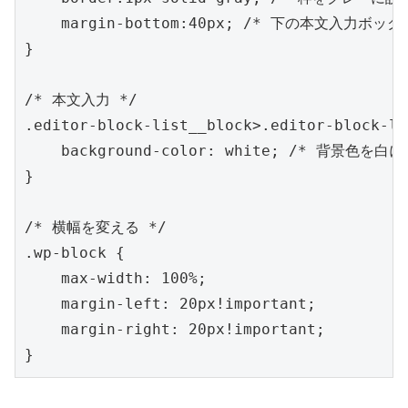
    margin-bottom:40px; /* 下の本文入力ボッ
}

/* 本文入力 */

.editor-block-list__block>.editor-block-li
    background-color: white; /* 背景色を白に
}

/* 横幅を変える */

.wp-block {

    max-width: 100%;

    margin-left: 20px!important;

    margin-right: 20px!important;
