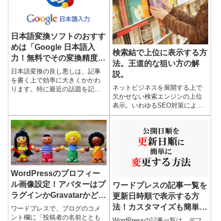
日本語変換ソフトのおすす
めは「Google 日本語入
検索結で上位に表示する方
力！無料でその変換精度が
法。王道的な狙い方の解
凄すぎる
日本語変換の良し悪しは、記事
説。
を書く上で効率に大きくかかわ
ネットビジネスを展開する上で
ります。特に最近の話題を記事
欠かせない検索エンジンの上位
にする時には、芸能人やスポー
表示。いわゆるSEO対策により
ツ選手、政治家の名前や話題の
検索結果の上位表示を狙うわけ
地名などを入力する場合も多
ですが、色々な手法を聞いたり
く、期待する変換候補が出なく
すると、何をどうすればよいか
てイラ...
混乱する方も多いでしょう。過
去...
WordPressのプロフィー
ル画像設定！アバターはプ
ワードプレスの記事一覧を
ラグインかGravatarかどち
更新日時順で表示する方
らが良い？
法！カスタマイズも簡単に
ワードプレスで、ブログのコメ
ント欄に「投稿者の名前ととも
できる
WordPressの記事一覧は、デフ