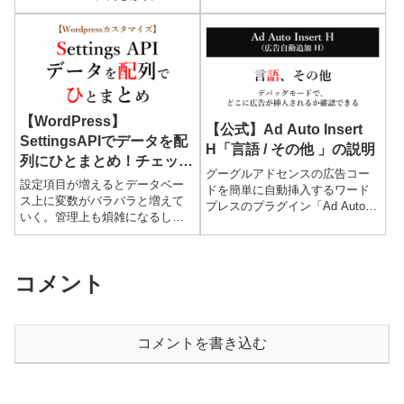
YouTube動画だけが大きさが変
コンがあればそれを使えば良い
わらず横にはみ出してちゃんと
ですが、ない場合はワードプレ
見れない！！なんてことあり
スの「インライン画像」を使え
ま...
ばOK。ここではワードプ...
【WordPress】
【公式】Ad Auto Insert
SettingsAPIでデータを配
H「言語 / その他 」の説明
列にひとまとめ！チェック
グーグルアドセンスの広告コー
ボックスはどうなる？
設定項目が増えるとデータベー
ドを簡単に自動挿入するワード
ス上に変数がバラバラと増えて
プレスのプラグイン「Ad Auto
いく。管理上も煩雑になるし作
Insert H」（広告自動追加 H）の
法的にも良くないようで、変数
公式解説ページです。ここでは
を1つの配列でまとめてみる。ポ
表示言語の切り替え、管理者以
イントとの１つが複数項目を持
外には広告コ...
コメント
つチェックボックス（input type
checkbox）でnameを2次元配列
で指定する。初期値も勿論全体
を配列で指定し、サニタイズ関
コメントを書き込む
数（無害化）も1つの関数にまと
める。