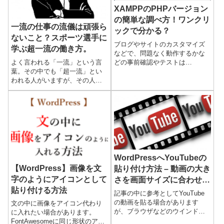
XAMPPのPHPバージョン
の簡単な調べ方！ワンクリ
一流の仕事の流儀は頑張ら
ックで分かる？
ないこと？スポーツ選手に
ブログやサイトのカスタマイズ
学ぶ超一流の働き方。
などで、問題なく動作するかな
よく言われる「一流」という言
どの事前確認やテストは
葉。その中でも「超一流」とい
XAMPP（ザンプ）というローカ
われる人がいますが、その人達
ル環境を使ってます。（パソコ
はどうしてそう呼ばれ、そうし
ン上でワードプレスを動かして
た域に達しているのでしょう？
色々テストや確認をしている環
スポーツの世界で言えば、多く
境）そ...
の「超一流」と呼ばれる選手が
いま...
WordPressへYouTubeの
【WordPress】画像を文
貼り付け方法 – 動画の大き
字のようにアイコンとして
さを画面サイズに合わせて
貼り付ける方法
自動調整する技
記事の中に参考としてYouTube
の動画を貼る場合があります
文の中に画像をアイコン代わり
が、ブラウザなどのウインドウ
に入れたい場合があります。
サイズを小さくすると、
FontAwesomeに同じ形状のアイ