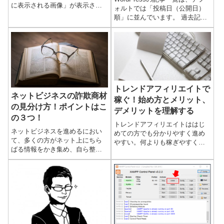
に表示される画像」が表示され
ォルトでは「投稿日（公開日）
ます。この画像は、プロフィー
順」に並んでいます。 過去記事
ルで設定している「プロフィー
のリライトに力を入れているブ
ル写真」で「アバター」と呼ば
ログの場合、最新の情報を読者
れます。（自分の分身キャラや
に届けやすくするために「更新
画像...
日時（最終更新日）順」...
トレンドアフィリエイトで
ネットビジネスの詐欺商材
稼ぐ！始め方とメリット、
の見分け方！ポイントはこ
デメリットを理解する
の３つ！
トレンドアフィリエイトははじ
ネットビジネスを進めるにおい
めての方でも分かりやすく進め
て、多くの方がネット上にちら
やすい。何よりも稼ぎやすく成
ばる情報をかき集め、自ら整理
果が得られやすいといった、正
して必要なもの不要なものを仕
にこれからネットビジネスを始
分けして実践に活用する、とい
めたい、というあなたにはうっ
う、いわゆる「独学」で進めま
てつけの手法です。ここでは、
す。これも１つの進め方です
トレ...
が、は...