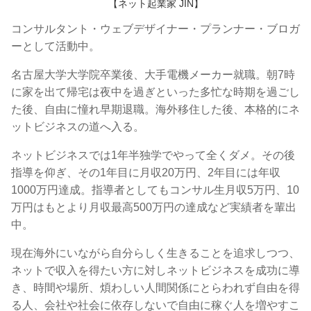
【ネット起業家 JIN】
コンサルタント・ウェブデザイナー・プランナー・ブロガ
ーとして活動中。
名古屋大学大学院卒業後、大手電機メーカー就職。朝7時
に家を出て帰宅は夜中を過ぎといった多忙な時期を過ごし
た後、自由に憧れ早期退職。海外移住した後、本格的にネ
ットビジネスの道へ入る。
ネットビジネスでは1年半独学でやって全くダメ。その後
指導を仰ぎ、その1年目に月収20万円、2年目には年収
1000万円達成。指導者としてもコンサル生月収5万円、10
万円はもとより月収最高500万円の達成など実績者を輩出
中。
現在海外にいながら自分らしく生きることを追求しつつ、
ネットで収入を得たい方に対しネットビジネスを成功に導
き、時間や場所、煩わしい人間関係にとらわれず自由を得
る人、会社や社会に依存しないで自由に稼ぐ人を増やすこ