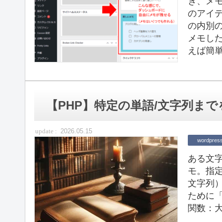
き、メ
のアイ
の内別
メモした
えば簡単
【PHP】特定の単語/文字列ま
2026.05.15
wordpres
ある文
モ。指
文字列
ために「
関数：大文