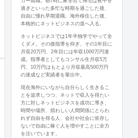
カー就職。朝7時に家を出て帰宅は夜中を
過ぎといった多忙な時期を過ごした後、
自由に憧れ早期退職。海外移住した後、
本格的にネットビジネスの道へ入る。
ネットビジネスでは1年半独学でやって全
くダメ。その後指導を仰ぎ、その1年目に
月収20万円、2年目には年収1000万円達
成。指導者としてもコンサル生月収5万
円、10万円はもとより月収最高500万円
の達成など実績者を輩出中。
現在海外にいながら自分らしく生きるこ
とを追求しつつ、ネットで収入を得たい
方に対しネットビジネスを成功に導き、
時間や場所、煩わしい人間関係にとらわ
れず自由を得る人、会社や社会に依存し
ないで自由に稼ぐ人を増やすことに全力
を注いでいます。