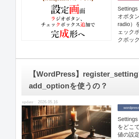
Setti
オボタン（
radi
ェックボ
クボック
【WordPress】register_s
add_optionを使うの？
2026.05.16
wordpres
Sett
をどこで設
値の設定方