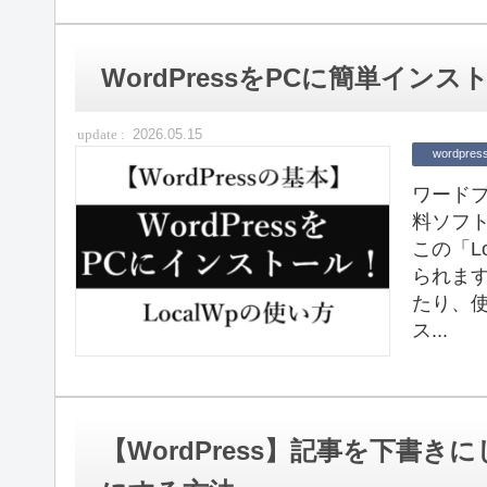
WordPressをPCに簡単イン
2026.05.15
wordpres
ワードプ
料ソフト
この「L
られま
たり、使
ス...
【WordPress】記事を下書