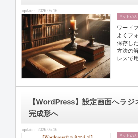
2026.05.16
ネット
ワード
よくフ
保存した
方法の解
レスで用
【WordPress】設定画面へ
完成形へ
2026.05.16
ネット