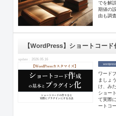
でを解説。
期値の
由も調
【WordPress】ショートコ
2026.05.16
wordpres
ワード
ましょ
け、み
ショー
て実際
ートコー