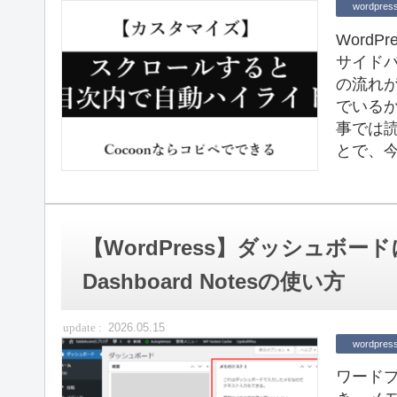
wordpres
Word
サイド
の流れ
でいる
事では
とで、今
【WordPress】ダッシュボ
Dashboard Notesの使い方
2026.05.15
wordpres
ワード