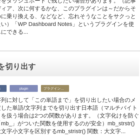
モをダッシュボードで残したい場合があります。（記事
ディア、次に何するかな、このプラグインは～だからそ
のに乗り換える、などなど、忘れそうなことをサクっと
い）「WP Dashboard Notes」というプラグインを使
にできる...
でを切り出す
s
plugin
プラグイン開発
字列に対して「この単語まで」を切り出したい場合のメ
定した単語/文字列までを切り出す日本語（マルチバイト
）を扱う場合は2つの関数があります。（文字化けを防ぐ
mb_」がついた関数を使用するのが安全）mb_strstr()
字小文字を区別するmb_stristr() 関数：大文字...