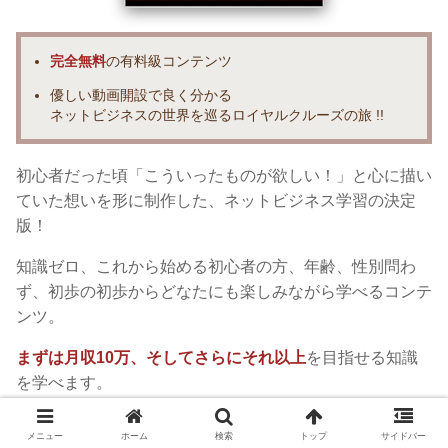
完全無料
の有料級コンテンツ
優しい動画開設で良く分かる
ネットビジネスの世界を巡るロイヤルクルーズの旅 !!
初心者だった頃「こういったものが欲しい！」と心に描い
ていた想いを形に制作した、ネットビジネス学習の決定
版！
知識ゼロ、これから始める初心者の方、年齢、性別問わ
ず、初歩の初歩からどなたにも楽しみながら学べるコンテ
ンツ。
まずは月収10万、そしてさらにそれ以上
を目指せる知識
を学べます。
『NetBusiness Royal Cruise』を完全無料で手に入れる!!
メニュー
ホーム
検索
トップ
サイドバー