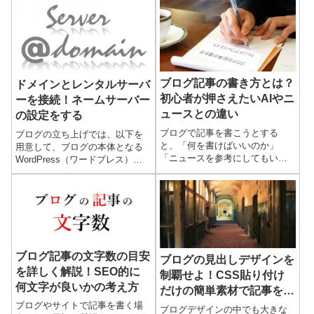
半角の英数記号が混在の場合、
全角文字が多いか半角文字が多
いかで見た目の文字の量も異な
り、...
ブログ記事の書き方とは？
ドメインとレンタルサーバ
初心者が押さえたいAIやニ
ーを接続！ネームサーバー
ュースとの違い
の設定をする
ブログで記事を書こうとする
ブログの立ち上げでは、以下を
と、「何を書けばいいのか」
用意して、ブログの本体となる
「ニュースを参考にしてもいい
WordPress（ワードプレス）を
のか」「自分の感想はどこまで
インストールします。「ドメイ
入れるのか」と迷うことがある
ン名」（ブログの住所となるも
と思います。まず押さえておき
の）「サーバー」（ブログを置
たいのは、ブログはニュースを
く土地となるもの。レンタ...
そのまま...
ブログ記事の文字数の目安
ブログの見出しデザインを
を詳しく解説！SEO的に
制覇せよ！CSS貼り付け
何文字が良いかの考え方
だけの簡単素材で記事を彩
ブログやサイトで記事を書く場
る
ブログデザインの中でも大きな