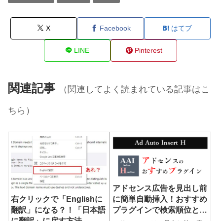
X
Facebook
はてブ
LINE
Pinterest
関連記事
（関連してよく読まれている記事はこ
ちら）
アドセンス広告を見出し前
右クリックで「Englishに
に簡単自動挿入！おすすめ
翻訳」になる？！「日本語
プラグインで検索順位と収
に翻訳」に戻す方法
益アップを狙う