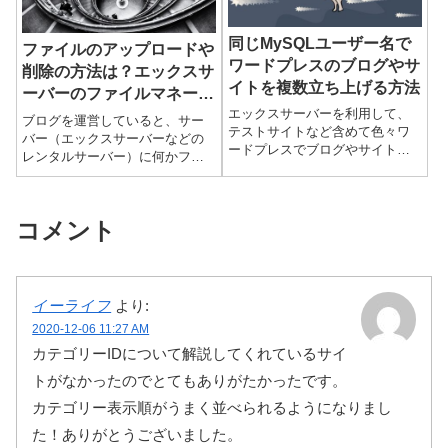
同じMySQLユーザー名で
ファイルのアップロードや
ワードプレスのブログやサ
削除の方法は？エックスサ
イトを複数立ち上げる方法
ーバーのファイルマネージ
エックスサーバーを利用して、
ャーの使い方解説
ブログを運営していると、サー
テストサイトなど含めて色々ワ
バー（エックスサーバーなどの
ードプレスでブログやサイトを
レンタルサーバー）に何かファ
増やしていくと、サーバー仕様
イルをアップロードしたい！と
の「MySQLユーザー数」の上限
いう場合が出てきます。例えば
が気になります。スタンダード
グーグルの無料サービス「グー
（X10）の場合、以下のよう...
コメント
グルのサーチコンソール」にサ
イト...
イーライフ
より:
2020-12-06 11:27 AM
カテゴリーIDについて解説してくれているサイ
トがなかったのでとてもありがたかったです。
カテゴリー表示順がうまく並べられるようになりまし
た！ありがとうございました。