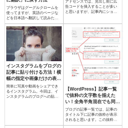
アドセンスでは、見出し前に広
告コードを挿入することが多い
ブラウザはグーグルクロームを
と思いますが、記事内にショー
使ってますが、英語のページな
トコードなどで入れたり、more
どを日本語へ翻訳して読みたい
タグ前後に入れたりするのは結
場合、右クリックしてメニュー
構面倒。（moreタグの場合、そ
から「日本語に翻訳」を選びま
もそもmoreタグの入れ...
す。これが、ある時から
「Englishに翻訳」と表示される
よ...
インスタグラムをブログの
記事に貼り付ける方法！横
幅の指定や画像だけの表示
方法も詳しく
簡単に写真や動画をシェアでき
【WordPress】記事一覧
るインスタグラム。今回は、イ
で抜粋の文字数を揃えた
ンスタグラムのブログへの貼り
い！全角半角混在でも同じ
付け方、横幅の指定の仕方やキ
ャプション（説明文）を非表示
にする方法
ブログの記事一覧では、記事の
にして画像だけ表示する方法を
タイトル下に記事の抜粋が表示
一緒に見ていきましょう関連記
されると思います。この抜粋、
事X...
日本語の全角文字や全角記号、