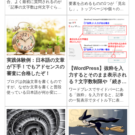
合、よく最初に質問されるのが
要素を占めるものの1つが「見出
「記事の文字数は何文字ぐらい
し」。トップページや個々の記
が良いのか」というところ。確
事、またサイドバーなど、ブロ
かに記事には、何文字で書け、
グのいたるところで使われるも
といった決まりや目安もなく、
のですね。見出しはテーマごと
つまり文字数に対してゴールが
にいろいろとデザインがされて
決ま...
い...
実践体験例：日本語の文章
が下手！でもアドセンスの
【WordPress】抜粋を入
審査に合格したぞ！
力するとそのまま表示され
る？文字数制限や「続きを
ブログは勿論文章を書くもので
すが、なぜか文章を書くと普段
読む」を付ける方法
ワードプレスでサイドバーにあ
使っている日本語が何か変にな
る「抜粋」を入力すると、記事
る、怪しい、不自然で分かりに
の一覧表示でタイトル下に表示
くい、という場合もあります。
される抜粋の文字数が制限なく
今回はそんなＳさんの実践体験
そのまま表示されたり、文字が
の事例ですが、アドセンスの審
切れるときの記号というか「続
査合...
きを読む」表現が付かない、な
んて...